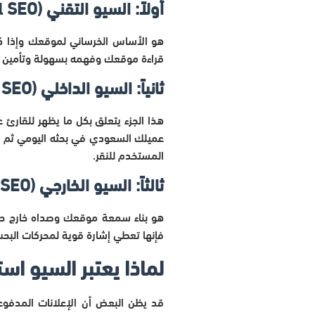
أولاً: السيو التقني (Technical SEO)
هو الأساس الخرساني لموقعك وإذا كا
قراءة موقعك وفهمه بسهولة وتأمين الم
ثانياً: السيو الداخلي (On-Page SEO)
هذا الجزء يتعلق بكل ما يظهر للقارئ ع
عميلك السعودي في بحثه اليومي ثم توظ
المستخدم للنقر.
ثالثاً: السيو الخارجي (Off-Page SEO)
هو بناء سمعة موقعك وصداه خارج حدو
فإنها تعطي إشارة قوية لمحركات البحث
لماذا يعتبر السيو اس
قد يظن البعض أن الإعلانات المدفوع