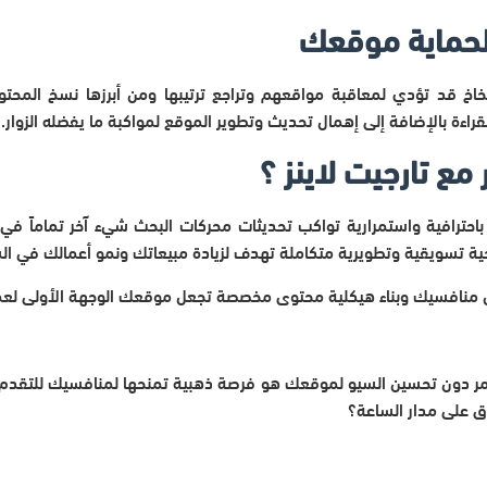
 لحماية موقعك
اخ قد تؤدي لمعاقبة مواقعهم وتراجع ترتيبها ومن أبرزها نسخ المح
راءة بالإضافة إلى إهمال تحديث وتطوير الموقع لمواكبة ما يفضله الزوار.
مع تارجيت لاينز ؟
حترافية واستمرارية تواكب تحديثات محركات البحث شيء آخر تماماً في ش
يجية تسويقية وتطويرية متكاملة تهدف لزيادة مبيعاتك ونمو أعمالك في ا
 منافسيك وبناء هيكلية محتوى مخصصة تجعل موقعك الوجهة الأولى لع
 يمر دون تحسين السيو لموقعك هو فرصة ذهبية تمنحها لمنافسيك للتق
 على مدار الساعة؟