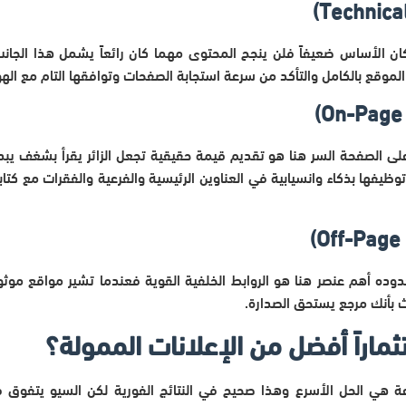
ن الأساس ضعيفاً فلن ينجح المحتوى مهما كان رائعاً يشمل هذا الجانب
وقع بالكامل والتأكد من سرعة استجابة الصفحات وتوافقها التام مع الهو
لى الصفحة السر هنا هو تقديم قيمة حقيقية تجعل الزائر يقرأ بشغف يبدأ 
يفها بذكاء وانسيابية في العناوين الرئيسية والفرعية والفقرات مع كت
ده أهم عنصر هنا هو الروابط الخلفية القوية فعندما تشير مواقع مو
 بأنك مرجع يستحق الصدارة.
تثماراً أفضل من الإعلانات الممولة؟
ة هي الحل الأسرع وهذا صحيح في النتائج الفورية لكن السيو يتفوق في