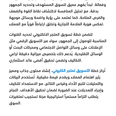
وفعالة. تبدأ بفهم عميق للسوق المستهدف وتحديد الجمهور
بدقة، مع تحليل المنافسة لاكتشاف نقاط القوة والضعف
والفرص المتاحة، كما تعتمد على رؤية واضحة ورسائل موجهة
تعكس هوية العلامة التجارية وتخلق ارتباطاً قوياً مع العملاء.
تتضمن خطة تسويق المتجر الالكتروني تحديد القنوات
المناسبة للوصول إلى الجمهور، سواء عبر التسويق الرقمي مثل
الإعلانات على وسائل التواصل الاجتماعي ومحركات البحث أو
الوسائل التقليدية. يُدعم ذلك بتخصيص ميزانية دقيقة تراعي
التكاليف وتضمن تحقيق أقصى عائد استثماري.
تُركز خطة
التسويق لمتجر الكتروني
، إنشاء محتوى جذاب ومميز
يثير اهتمام العملاء ويقدم قيمة حقيقية. تُستخدم البيانات
والتحليلات لتتبع الأداء وقياس النتائج، مع الاستعداد للتكيف
وإجراء التعديلات عند الضرورة لضمان تحقيق الأهداف. النجاح
يتطلب التزاماً مستمراً استراتيجية مرنة تستجيب لمتغيرات
السوق.