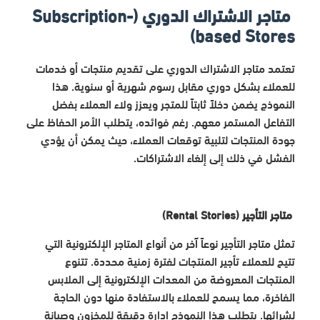
متاجر الاشتراك الدوري (Subscription-
based Stores)
تعتمد متاجر الاشتراك الدوري على تقديم منتجات أو خدمات
للعملاء بشكل دوري مقابل رسوم شهرية أو سنوية. هذا
النموذج يضمن دخلاً ثابتاً للمتجر ويعزز ولاء العملاء بفضل
التفاعل المستمر معهم. رغم فوائده، يتطلب الأمر الحفاظ على
جودة المنتجات لتلبية توقعات العملاء، حيث يمكن أن يؤدي
الفشل في ذلك إلى إلغاء الاشتراكات.
متاجر التأجير (Rental Stories)
تمثل متاجر التأجير نوعاً آخر من أنواع المتاجر الإلكترونية التي
تتيح للعملاء تأجير المنتجات لفترة زمنية محددة. تتنوع
المنتجات المعروضة من المعدات الإلكترونية إلى الملابس
الفاخرة، مما يسمح للعملاء بالاستفادة منها دون الحاجة
لشرائها. يتطلب هذا النموذج إدارة دقيقة للمخزون وصيانة