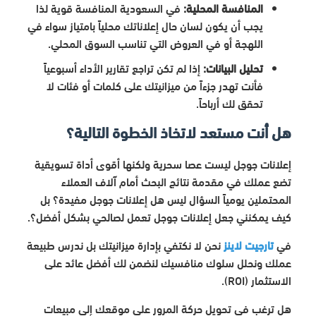
المنافسة المحلية:
في السعودية المنافسة قوية لذا
يجب أن يكون لسان حال إعلاناتك محلياً بامتياز سواء في
اللهجة أو في العروض التي تناسب السوق المحلي.
تحليل البيانات:
إذا لم تكن تراجع تقارير الأداء أسبوعياً
فأنت تهدر جزءاً من ميزانيتك على كلمات أو فئات لا
تحقق لك أرباحاً.
هل أنت مستعد لاتخاذ الخطوة التالية؟
إعلانات جوجل ليست عصا سحرية ولكنها أقوى أداة تسويقية
تضع عملك في مقدمة نتائج البحث أمام آلاف العملاء
المحتملين يومياً السؤال ليس هل إعلانات جوجل مفيدة؟ بل
كيف يمكنني جعل إعلانات جوجل تعمل لصالحي بشكل أفضل؟.
في
تارجيت لاينز
نحن لا نكتفي بإدارة ميزانيتك بل ندرس طبيعة
عملك ونحلل سلوك منافسيك لنضمن لك أفضل عائد على
الاستثمار (ROI).
هل ترغب في تحويل حركة المرور على موقعك إلى مبيعات