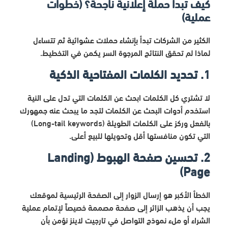
كيف تبدأ حملة إعلانية ناجحة؟ (خطوات
عملية)
الكثير من الشركات تبدأ بإنشاء حملات عشوائية ثم تتساءل
لماذا لم تحقق النتائج المرجوة السر يكمن في التخطيط.
1. تحديد الكلمات المفتاحية الذكية
لا تشتري كل الكلمات ابحث عن الكلمات التي تدل على النية
استخدم أدوات البحث عن الكلمات لتجد ما يبحث عنه جمهورك
بالفعل وركز على الكلمات الطويلة (Long-tail keywords)
التي تكون منافستها أقل وتحويلها للبيع أعلى.
2. تحسين صفحة الهبوط (Landing
Page)
الخطأ الأكبر هو إرسال الزوار إلى الصفحة الرئيسية لموقعك
يجب أن يذهب الزائر إلى صفحة مصممة خصيصاً لإتمام عملية
الشراء أو ملء نموذج التواصل في تارجيت لاينز نؤمن بأن