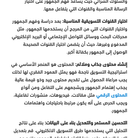
والسلوك الشرائي حيث يساعد فهم الجمهور على اختيار
الرسالة المناسبة والقنوات التي يتفاعل معها.
اختيار القنوات التسويقية المناسبة:
بعد دراسة وفهم الجمهور
واختيار القنوات التي من المرجح أن يستخدمها الجمهور، مثل
محركات البحث ووسائل التواصل الإجتماعي أو البريد الإلكتروني
المدفوع وغيرها، حيث أن يتضمن اختيار القنوات الصحيحة
الوصول إلى الجمهور بكفائة أكبر.
إنشاء محتوى جذاب وملائم:
المحتوى هو العنصر الأساسي في
استراتيجية التسويق ناجحة فهو يمثل العمود الفقري لها لذلك
يجب مراعاة الحصول على تقديم محتوى جيد وذو قيمة عالية
يجذب إهتمام الجمهور ويشجعهم على التفاعل ومن أنواع
المحتوى الرقمي
مثل مقالات، فيديوهات، منشورات تفاعلية،
ويجب الحرص على أنه يكون مرتبط باحتياجات واهتمامات
الجمهور.
التحسين المستمر والتعديل بناء على البيانات:
بناء على نتائج
التحليل التي يستخدمها طرق التسويق الالكتروني، قم بتعديل
الاستراتيجيات وتحسينها لتلائم احتياجات الجمهور وتزيد من