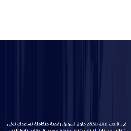
في تارجت لاينز، بنقدّم حلول تسويق رقمية متكاملة تساعدك تنمّي
شغلك، من خلال أفكار مبتكرة، وخطط مدروسة، ونتايج قابلة للقياس