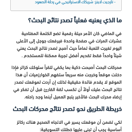
تارجيت لاينز: شريكك الاستراتيجي في رحلة الصعود
ما الذي يعنيه فعلياً تصدر نتائج البحث؟
في الماضي كان الأمر حيلة رقمية تضع الكلمة المفتاحية
عشرات المرات في صفحة واحدة فيرفعك جوجل إلى الأعلى
اليوم تغيرت اللعبة تماماً حيث أصبح تصدر نتائج البحث يعني
شيئاً واحداً فقط تقديم أفضل تجربة ممكنة للمستخدم .
محركات البحث أصبحت ذكية بما يكفي لتقرأ سلوكك كزائر فإذا
دخلت موقعاً وخرجت منه سريعاً ستفهم الخوارزميات أن هذا
الموقع لا يقدم فائدة حقيقية لذلك إن أردت لموقعك تصدر
نتائج البحث عليك أولاً أن تكسب ثقة القارئ قبل أن تفكر في
إرضاء محرك البحث فالأخير يتبع العميل أينما وجد راحته.
خريطة الطريق نحو تصدر نتائج محركات البحث
لكي تضمن أن موقعك يسير في الاتجاه الصحيح هناك ركائز
أساسية يجب أن تبني عليها خطتك التسويقية: