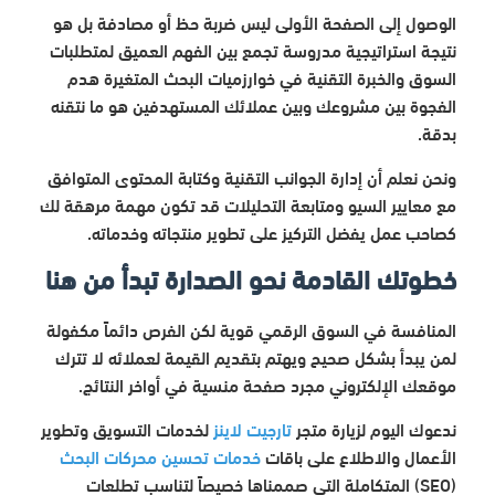
الوصول إلى الصفحة الأولى ليس ضربة حظ أو مصادفة بل هو
نتيجة استراتيجية مدروسة تجمع بين الفهم العميق لمتطلبات
السوق والخبرة التقنية في خوارزميات البحث المتغيرة هدم
الفجوة بين مشروعك وبين عملائك المستهدفين هو ما نتقنه
بدقة.
ونحن نعلم أن إدارة الجوانب التقنية وكتابة المحتوى المتوافق
مع معايير السيو ومتابعة التحليلات قد تكون مهمة مرهقة لك
كصاحب عمل يفضل التركيز على تطوير منتجاته وخدماته.
خطوتك القادمة نحو الصدارة تبدأ من هنا
المنافسة في السوق الرقمي قوية لكن الفرص دائماً مكفولة
لمن يبدأ بشكل صحيح ويهتم بتقديم القيمة لعملائه لا تترك
موقعك الإلكتروني مجرد صفحة منسية في أواخر النتائج.
ندعوك اليوم لزيارة متجر
تارجيت لاينز
لخدمات التسويق وتطوير
الأعمال والاطلاع على باقات
خدمات تحسين محركات البحث
(SEO) المتكاملة التي صممناها خصيصاً لتناسب تطلعات