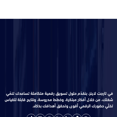
في تارجت لاينز، بنقدّم حلول تسويق رقمية متكاملة تساعدك تنمّي
شغلك، من خلال أفكار مبتكرة، وخطط مدروسة، ونتايج قابلة للقياس
تخلّي حضورك الرقمي أقوى وتحقق أهدافك بذكاء.