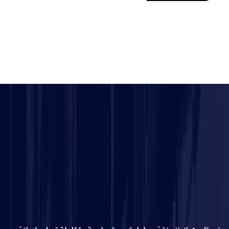
في تارجت لاينز، بنقدّم حلول تسويق رقمية متكاملة تساعدك تنمّي