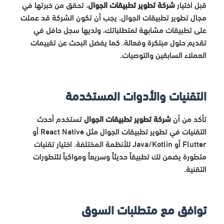
قبل اختيار
شركة تطوير تطبيقات الجوال
، تحقق من خبرتها في
مجال تطوير تطبيقات الجوال. يجب أن تكون الشركة قد عملت
على تطبيقات مشابهة لمتطلباتك، ولديها سجل حافل في
تقديم حلول مبتكرة وفعالة. كما يفضل البحث عن تقييمات
العملاء السابقين والتوصيات.
التقنيات والأدوات المستخدمة
تأكد من أن
شركة تطوير تطبيقات الجوال
تستخدم أحدث
التقنيات في تطوير تطبيقات الجوال مثل React Native أو
Flutter أو Java/Kotlin للأنظمة المختلفة. اختيار تقنيات
متطورة يضمن لك تطبيقاً حديثاً وسريعاً ومواكباً للتطورات
التقنية.
توافق مع متطلبات السوق