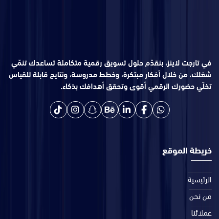
في تارجت لاينز، بنقدّم حلول تسويق رقمية متكاملة تساعدك تنمّي
شغلك، من خلال أفكار مبتكرة، وخطط مدروسة، ونتايج قابلة للقياس
تخلّي حضورك الرقمي أقوى وتحقق أهدافك بذكاء.
خريطة الموقع
الرئيسية
من نحن
عملائنا