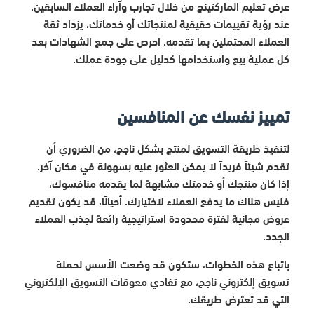
عرض تعليم الماركتينج من خلال تجارب وآراء العملاء السابقين.
عند رؤية تقييمات حقيقية لمنتجاتك أو خدماتك، يزداد ثقة
العملاء المحتملين بما تقدمه. احرص على جمع الشهادات بعد
كل عملية بيع واستخدامها كدليل على جودة عملك.
تمييز نفسك عن المنافسين
لتنفيذ طريقة التسويق لمنتج بشكل ناجح، من الضروري أن
تقدم شيئاً فريداً لا يمكن العثور عليه بسهولة في مكان آخر.
إذا كان منتجك أو خدمتك مشابهة لما يقدمه منافسوك،
فليس هناك ما يدفع العملاء لاختيارك. أحيانًا، قد يكون تقديم
عروض مجانية لفترة محدودة استراتيجية رائعة لجذب العملاء
الجدد.
باتباع هذه الخطوات، ستكون قد وضعت الأسس لحملة
تسويق إلكتروني ناجح، مع تفادي معوقات التسويق الإلكتروني
التي قد تعترض طريقك.