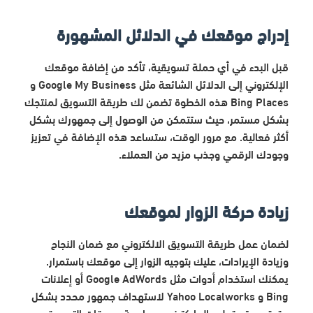
إدراج موقعك في الدلائل المشهورة
قبل البدء في أي حملة تسويقية، تأكد من إضافة موقعك
الإلكتروني إلى الدلائل الشائعة مثل Google My Business و
Bing Places هذه الخطوة تضمن لك طريقة التسويق لمنتجك
بشكل مستمر، حيث ستتمكن من الوصول إلى جمهورك بشكل
أكثر فعالية. مع مرور الوقت، ستساعد هذه الإضافة في تعزيز
وجودك الرقمي وجذب مزيد من العملاء.
زيادة حركة الزوار لموقعك
لضمان عمل طريقة التسويق الالكتروني مع ضمان النجاح
وزيادة الإيرادات، عليك بتوجيه الزوار إلى موقعك باستمرار.
يمكنك استخدام أدوات مثل Google AdWords أو إعلانات
Bing و Yahoo Localworks لاستهداف جمهور محدد بشكل
دقيق. يعتبر تعليم الماركتينج وممارسة معوقات التسويق