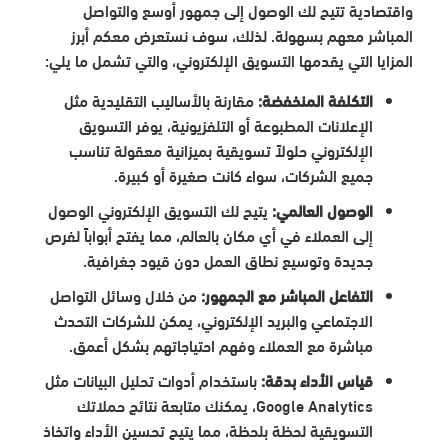
واقتصادية تتيح لك الوصول إلى جمهور أوسع والتواصل
المباشر معهم بسهولة. لذلك، سوف نستعرض معكم أبرز
المزايا التي يقدمها التسويق الإلكتروني، والتي تشمل ما يلي:
التكلفة المنخفضة:
مقارنة بالأساليب التقليدية مثل
الإعلانات المطبوعة أو التلفزيونية، يوفر التسويق
الإلكتروني حلولاً تسويقية بميزانية معقولة تناسب
جميع الشركات، سواء كانت صغيرة أو كبيرة.
الوصول العالمي:
يتيح لك التسويق الإلكتروني الوصول
إلى العملاء في أي مكان بالعالم، مما يفتح أبواباً لفرص
جديدة وتوسيع نطاق العمل دون قيود جغرافية.
التفاعل المباشر مع الجمهور:
من خلال وسائل التواصل
الاجتماعي والبريد الإلكتروني، يمكن للشركات التحدث
مباشرة مع العملاء وفهم احتياجاتهم بشكل أعمق.
قياس الأداء بدقة:
باستخدام أدوات تحليل البيانات مثل
Google Analytics، يمكنك متابعة نتائج حملاتك
التسويقية لحظة بلحظة، مما يتيح تحسين الأداء واتخاذ